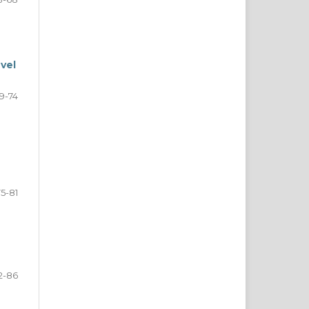
vel
9-74
75-81
2-86