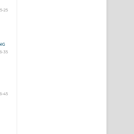
15-25
NG
6-35
6-45