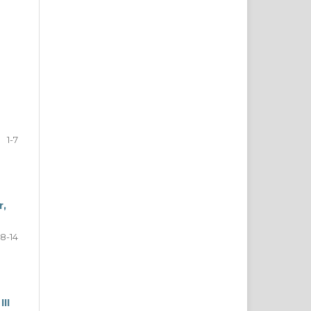
1-7
r,
8-14
II