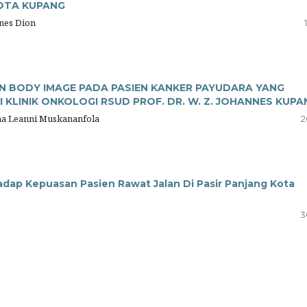
KOTA KUPANG
anes Dion
 BODY IMAGE PADA PASIEN KANKER PAYUDARA YANG
 KLINIK ONKOLOGI RSUD PROF. DR. W. Z. JOHANNES KUPA
stha Leanni Muskananfola
2
dap Kepuasan Pasien Rawat Jalan Di Pasir Panjang Kota
3