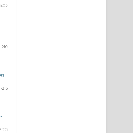
-203
-210
ng
1-216
-
7-221