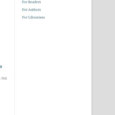
For Readers
For Authors
For Librarians
I
-196