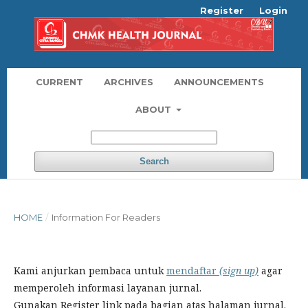
Register
Login
CURRENT
ARCHIVES
ANNOUNCEMENTS
ABOUT
Search
HOME
/
Information For Readers
Kami anjurkan pembaca untuk
mendaftar
(sign up)
agar
memperoleh informasi layanan jurnal.
Gunakan Register link pada bagian atas halaman jurnal.