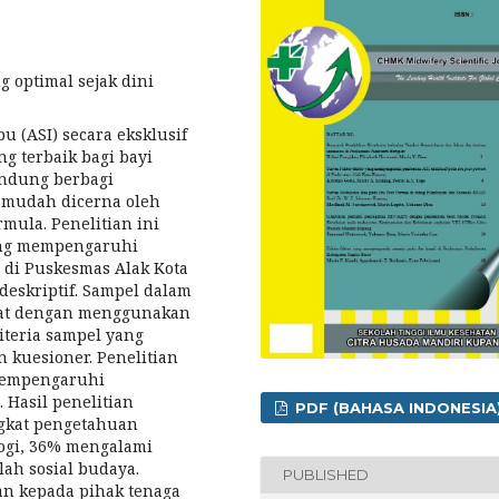
 optimal sejak dini
u (ASI) secara eksklusif
ng terbaik bagi bayi
andung berbagi
 mudah dicerna oleh
mula. Penelitian ini
ang mempengaruhi
 di Puskesmas Alak Kota
deskriptif. Sampel dalam
apat dengan menggunakan
iteria sampel yang
 kuesioner. Penelitian
g mempengaruhi
 Hasil penelitian
PDF (BAHASA INDONESIA
gkat pengetahuan
logi, 36% mengalami
ah sosial budaya.
PUBLISHED
kan kepada pihak tenaga