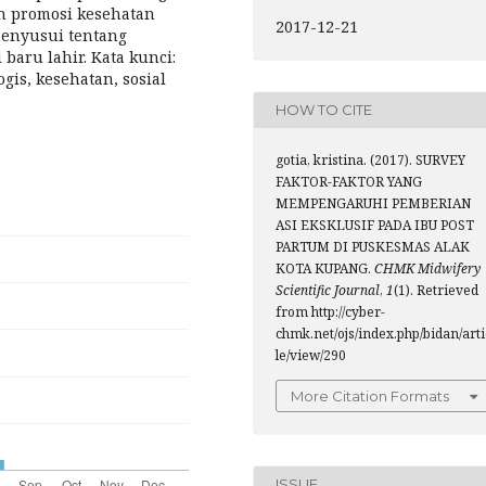
 promosi kesehatan
2017-12-21
menyusui tentang
baru lahir. Kata kunci:
gis, kesehatan, sosial
HOW TO CITE
gotia, kristina. (2017). SURVEY
FAKTOR-FAKTOR YANG
MEMPENGARUHI PEMBERIAN
ASI EKSKLUSIF PADA IBU POST
PARTUM DI PUSKESMAS ALAK
KOTA KUPANG.
CHMK Midwifery
Scientific Journal
,
1
(1). Retrieved
from http://cyber-
chmk.net/ojs/index.php/bidan/arti
le/view/290
More Citation Formats
ISSUE