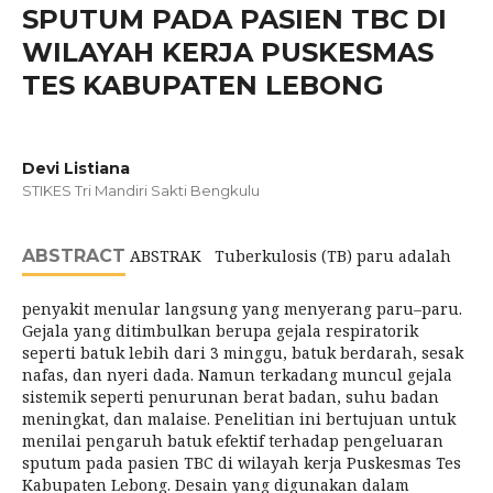
SPUTUM PADA PASIEN TBC DI
WILAYAH KERJA PUSKESMAS
TES KABUPATEN LEBONG
Devi Listiana
STIKES Tri Mandiri Sakti Bengkulu
ABSTRACT
ABSTRAK Tuberkulosis (TB) paru adalah
penyakit menular langsung yang menyerang paru–paru.
Gejala yang ditimbulkan berupa gejala respiratorik
seperti batuk lebih dari 3 minggu, batuk berdarah, sesak
nafas, dan nyeri dada. Namun terkadang muncul gejala
sistemik seperti penurunan berat badan, suhu badan
meningkat, dan malaise. Penelitian ini bertujuan untuk
menilai pengaruh batuk efektif terhadap pengeluaran
sputum pada pasien TBC di wilayah kerja Puskesmas Tes
Kabupaten Lebong. Desain yang digunakan dalam