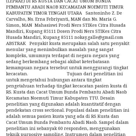
(LEPRAE) DI RS KUSTA DAN CACAT UMUM BUNDA
PEMBANTU ABADI NAOB KECAMATAN NOEMUTI TIMUR
KABUPATEN TIMOR TENGAH UTARA Santoninho Z. De
Carvalho, Ns. Erna Febriyanti, MAN dan Ns. Maria G.
Simon, MAN Mahasiswi Prodi Ners STIKes Citra Husada
Mandiri, Kupang 85111 Dosen Prodi Ners STIKes Citra
Husada Mandiri, Kupang 85111 nokay.galle@gmail.com
ABSTRAK Penyakit kusta merupakan salah satu penyakit
menular yang menimbulkan masalah yang sangat
kompleks, umumnya terdapat di negara-negara yang
sedang berkembang sebagai akibat keterbatasan
kemampuan negara tersebut untuk menggurangi tingkat
kecacatan. Tujuan dari penelitian ini
untuk mengetahui hubungan antara tingkat
pengetahuan terhadap tingkat kecacatan pasien kusta di
RS. Kusta dan Cacat Umum Bunda Pembantu Abadi Naob
Kecamatan Noemuti Timur Kabupaten TTU. Desain
penelitian yang digunakan adalah kuantitatif dengan
pendekatan cross sectional. Populasi dalam penelitian ini
adalah semua pasien kusta yang ada di RS Kusta dan
Cacat Umum Bunda Pembantu Abadi Naob. Sampel dalam
penelitian ini sebanyak 60 responden, menggunakan
teknik purposive sampling. Instrumen dalam penelitian