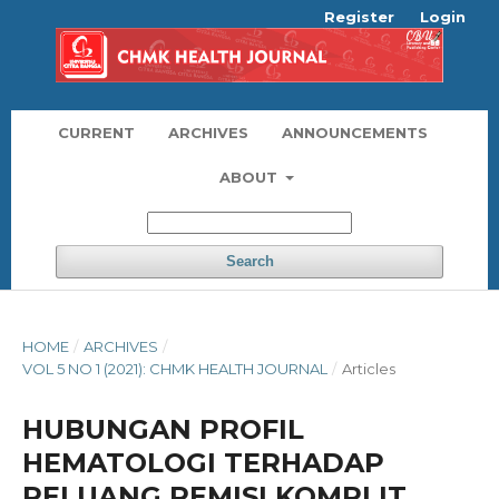
Register
Login
CURRENT
ARCHIVES
ANNOUNCEMENTS
ABOUT
Search
HOME
/
ARCHIVES
/
VOL 5 NO 1 (2021): CHMK HEALTH JOURNAL
/
Articles
HUBUNGAN PROFIL
HEMATOLOGI TERHADAP
PELUANG REMISI KOMPLIT