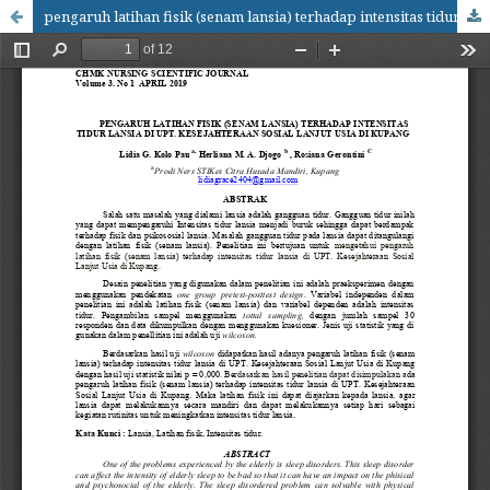
pengaruh latihan fisik (senam lansia) terhadap intensitas tidur lansia di UPT kesejahteraan sosial lanjut usia kupang