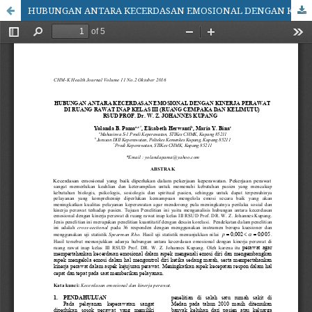
HUBUNGAN ANTARA KECERDASAN EMOSIONAL DENGAN KINERJA PERAWAT DI RUANG RAWAT INAP KELAS III (RUANG CEMPAKA DAN KELIMUTU) RSUD PROF. Dr. W. Z. JOHANNES KUPANG