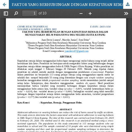
FAKTOR YANG BERHUBUNGAN DENGAN KEPATUHAN REMAJA DALAM MENGGUNAKAN HELM PADA SISWA SMA NEGERI 4 KOTA KUPANG