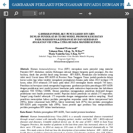
GAMBARAN PERILAKU PENCEGAHAN HIV/AIDS DENGAN PENDEKATAN TEORI MODEL PROMOSI KESEHATAN PADA MAHASISWA KEPERAWATAN DAN KEBIDANAN ANGKATAN VIII STIKes CITRA HUSADA MANDIRI KUPANG