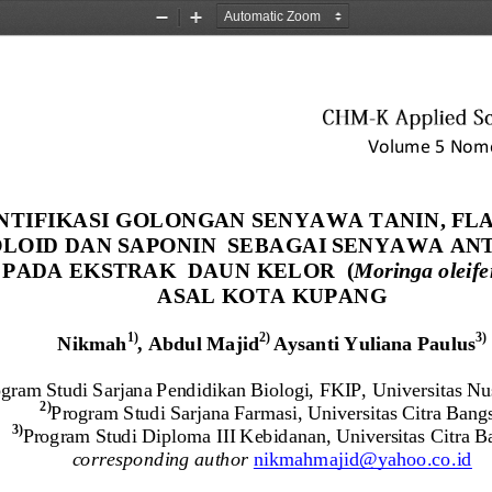
Zoom
Zoom
Out
In
V
ol
ume 5 Nomor
NTIFIKASI 
GOLONGAN 
SENYAWA 
TANIN, FL
LOID DAN SAPONIN
SEBAGAI SENYAWA 
ANT
PADA
EKSTRAK 
DAUN KELOR  
(
Moringa oleife
ASAL 
KOTA KUPANG
1
)
2
)
3
)
Nikmah
, 
Abdul Majid
Aysanti Yuliana Paulus
gram Studi 
Sarjana 
Pend
idikan
Biologi, FKIP,
Univ
ersitas N
2
)
Program Studi 
Sarjana Farmasi,
Univ
ersitas Citra Bang
3
)
Program Studi 
Diploma III Kebidanan
,
Univ
ersitas Citra 
corresponding author 
nikmahmajid@yahoo.co.id