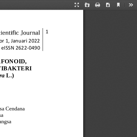
Current
Presentation
Open
Print
Download
Too
View
Mode
1
 1, Januari
2022
eISSN 
2622
-
0490
AFONOID, 
IBAKTERI 
ra 
L.) 
usa Cendana
sa
Bangsa