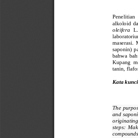
Penelitian 
alkoloid  d
oleifera 
L.
laborat
oriu
maserasi.  
saponin
) 
p
bahwa 
bahw
Kupang  me
tanin, fla
Kata kunc
The  purpose 
and  saponin
originating
steps:  Maki
compounds   