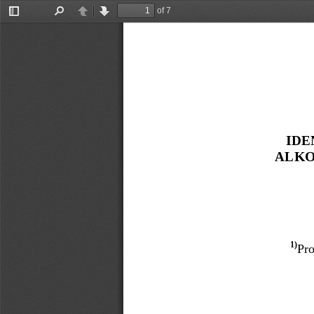
of 7
Toggle
Find
Previous
Next
Sidebar
IDE
ALKO
1
)
Pro