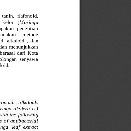
tanin,  flafonoid, 
 kelor    (
Moringa 
upakan  penelitian 
unakan      metode   
d, 
alkaloid 
,  dan 
itian  menunjukkan 
berasal  dari  Kota 
golongan  senyawa 
loid.
avonoids,  alkaloids 
inga  oleifera  L.) 
with the
following 
  of  antibacterial 
ga   leaf   extract 