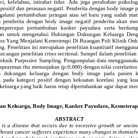
ri,  kelelahan,  istirahat  tidur.  Ada  juga  perubahan  psikolog
positif dan perasaan negatif. Penderita dengan body image p
lami  pertumbuhan  jaringan  atau  sel  baru  yang  sudah  mati
 penderita  de
ngan  body  image  negatif  penderita  akan  men
empercepat   pertumbuhan   kanker   payudara   serta   berdamp
ujuan  untuk  mengetahui  Hubungan  Dukungan  Keluarga  Den
ra Yang Menjalani Kemoterapi Di Ruangan Poli Klinik Onk
ng.
Penelitian ini merupakan penelitian kuantitatif mengguna
rancangan penelitian cross sectional. Sampel da
lam penelitian
Teknik  Purposive  Sampling.  Pengumpulan  data  mengguanakan 
spearman rho menunjukan (p:0.000) dengan nilai correlation 
  dukungan  keluarga  dengan  body  image  pada  pasien  k
 pada  kategori  positif  dengan  kekuatan  korelasi  yang  kua
eluarga yang baik harus tetap dipertahankan agar dapat m
e
n Keluarga, Body Image, Kanker Payudara, Kemoterapi
ABSTRACT
 is  a  disease  that  occurs  due  to  excessive  growth  or  unco
 Breast cancer s
ufferers experience many changes in themselve
  and  psychological  conditions  such  as  pain,  fatigue,  sleep