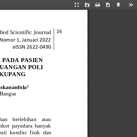
Current
Presentation
Open
Print
Download
Too
View
Mode
26
Nomor 1, Januari 2022
eISSN 2622
-
0490
PADA PASIEN 
UANGAN POLI 
S KUPANG
uskananfola³
 Bangsa
han    berlebihan    atau 
kanker  payudara  banyak 
uti  kondisi  fisik  dan 