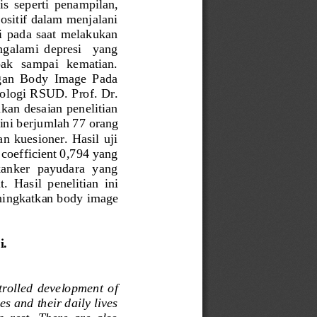
is  seperti  penampilan, 
ositif dalam menjalani 
  pada  saat  melakukan 
galami  depresi    yang 
ak   sampai   kematian. 
gan  Body  Image  Pada 
ologi RSUD. Prof. Dr. 
kan desaian penelitian 
 ini berjumlah 77 orang 
 kuesioner.  Hasil  uji 
coefficient 0,794 yang 
anker  payudara  yang 
t.
H
asil  penelitian  ini 
ningkatkan body image 
.  
ntrolled  development  of 
s and their daily lives 
  rest.  There  are  also 