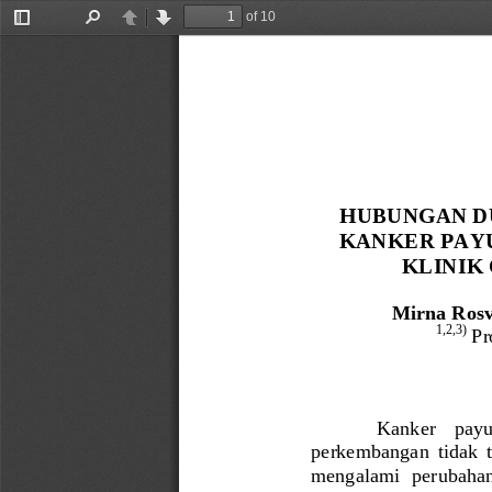
of 10
Toggle
Find
Previous
Next
Sidebar
HUBUNGAN D
KANKER PAYU
KLINIK 
Mirna Rosvi
1,2,3)
Pr
Kanker    payud
perkembangan  tidak 
mengalami  perubahan 