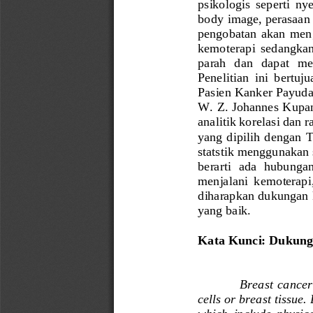
psikologis  seperti  nye
body image, perasaan 
pengobatan  akan  menga
kemoterapi  sedangkan 
parah   dan   dapat   m
Penelitian  ini  bert
Pasien Kanke
r Payuda
W. Z. Johannes Kupa
analitik korelasi dan 
yang  dipilih  dengan  
statstik menggunakan 
berarti  ada  hubun
gan
menjalani  kemoterapi, 
diharapkan dukungan k
yang baik.
Kata Kunci: Dukunga
Breast  cancer 
cells or breast tissue.
which  include  physical