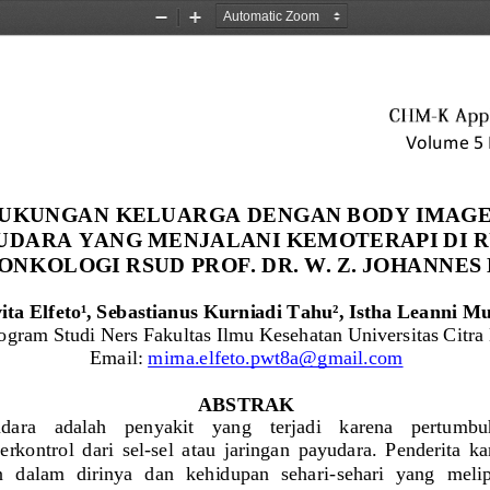
Zoom
Zoom
Out
In
Volume 5 
UKUNGAN KELUARGA DENGAN BODY IMAGE 
DARA YANG MENJALANI KEMOTERAPI DI R
ONKOLOGI RSUD PROF. DR. W. Z. JOHANNE
ta Elfeto¹, Sebastianus Kurniadi Tahu², Istha Leanni M
ogram 
Studi Ners Fakultas Ilmu Kesehatan Universitas Citra
Email: 
mirna.elfeto.pwt8a@gmail.com
ABSTRAK
ara    adalah    penyakit    yang    terjadi    karena    pertumbu
terkontrol  dari  sel
-
sel  atau  jaringan  payudara.  Penderita  
 dalam  dirinya  dan  kehidupan  sehari
-
sehari  yang  melip