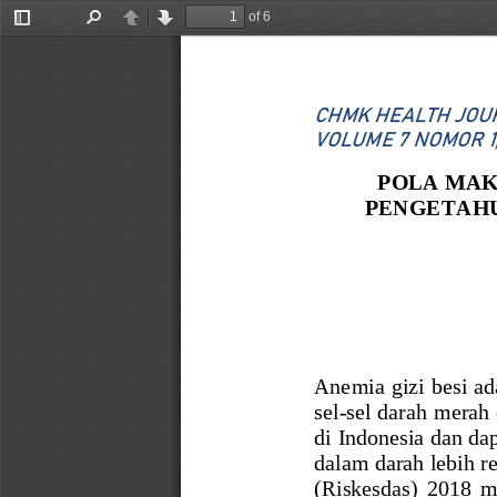
of 6
Toggle
Find
Previous
Next
Sidebar
CHMK
HEALTH
JOU
VOLUME
7
NOMOR
POLA MAK
PEN
GETAH
A
nemia giz
i besi a
sel
-
sel darah merah
di Indonesia dan dap
dalam darah lebih r
(Riskesdas)  2018  