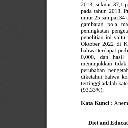
2013,  sekitar  37,1  p
pada  tahun  2018.  P
umur 
25 sampai 34 
gamb
aran   pola   ma
pe
ningkatan  penget
penelitian  ini  yaitu 
Oktober
202
2
di  
bahwa terdapat per
0,000
,   dan   hasil 
menunjukkan  tid
ak 
perubahan  pengetahu
diketahui  bahwa  kon
tertin
gg
i adalah kat
(93,33%).
Kata Kunci : 
Anemi
Diet and Educat