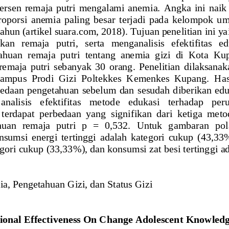
er
sen  remaja  putri  mengalami  anem
ia. 
Angka  ini
naik 
roporsi  anemia  paling  besar  terjadi  pada  kelompok  u
tahun
(artikel
suara.com, 2018).
Tujuan penelitian ini ya
kan   remaja   putr
i,   serta   menganalisis   efektifitas   e
ahuan  remaja  putri
tentang  anemia  gizi  di  Kota  Ku
remaja  putri
sebanyak 
3
0  orang
.
Penelitian  dilaksanak
Kamp
us  Prodi  Gizi
Poltekke
s  Kemenkes  Kupang. 
H
as
bedaan penge
tahuan sebelum dan
sesudah diberikan edu
  analisis   efektifitas   me
tode   edukasi   terhadap   pe
 terdapat  p
erbedaan  yang  signifikan  dari  ketiga  meto
an  remaja  putri  p  =  0,532.
Un
tuk  gamb
aran  po
sumsi  energi  te
rtinggi  adalah  kate
g
ori  cukup  (43,33%
egori cukup (33,33%
), dan konsumsi zat besi 
terting
gi a
a, Pengetahuan Gizi, dan Status Gizi
ional Effectiveness On Change Adolescen
t
Knowle
d