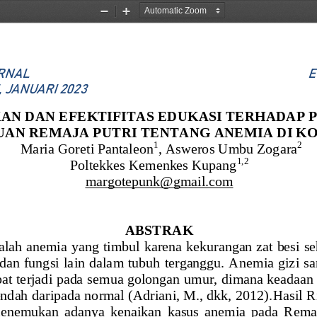
Zoom
Zoom
Out
In
RNAL 
E
1
,
JANUARI
202
3
AN DAN EFEKTIFITAS EDUKASI TERHADAP 
UAN 
REMAJA PUTRI 
TENTANG ANEMIA 
DI K
1
2
Maria Goreti Pantaleon
, 
Asweros Umbu Zogara
1,2
Pol
tekkes Kemenkes Kupang
margotepunk@gmail.com
ABSTRA
K
dalah anemia yang timbul karena kekurangan zat besi 
 dan fungsi lain dalam tubuh terganggu. Anemia gizi 
at terjadi pada sem
ua golongan umur, dimana keadaa
n
endah daripada normal (Adriani, M., dkk, 2012).
Hasil R
menemukan  adanya  kenaikan  kasus  anemia  pada  Rema