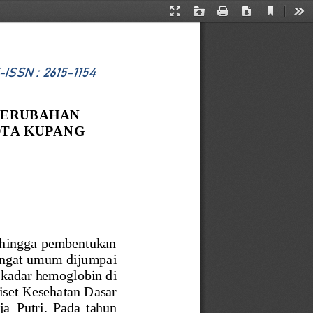
Current
Presentation
Open
Print
Download
Too
View
Mode
-
ISSN
: 2615
-
1154
PERUBAHAN 
OTA KUPANG
sehingga pembentukan 
sangat umum dijumpa
i 
 ka
dar hemog
lobin di 
iset Kesehatan Dasar 
ja
Putri.  Pada  tahun 