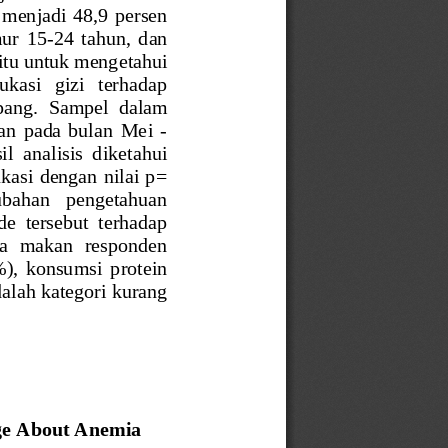
 menjadi  48,9  persen 
mur 
15
-
24  tahun,  dan 
itu
untuk mengetahui 
dukasi   gizi   terhadap 
pang.
S
ampel  dalam 
an  pada  bulan 
M
ei 
-
il  analisis  diketahui 
kasi dengan nilai p
= 
rubahan   pengetahuan 
de  tersebut  terhadap 
la  makan  responden 
),  konsumsi  protein 
dalah kategori kurang 
ge About Anemia