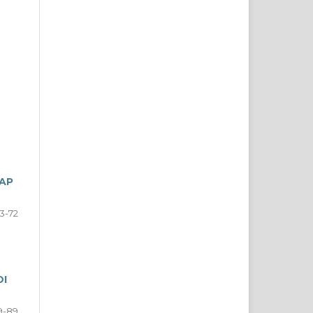
SAP
3-72
DI
9-89