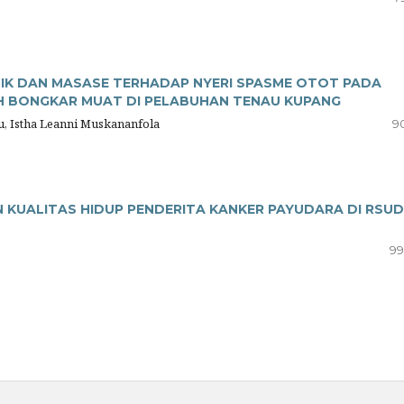
MIK DAN MASASE TERHADAP NYERI SPASME OTOT PADA
UH BONGKAR MUAT DI PELABUHAN TENAU KUPANG
u, Istha Leanni Muskananfola
9
KUALITAS HIDUP PENDERITA KANKER PAYUDARA DI RSUD
99