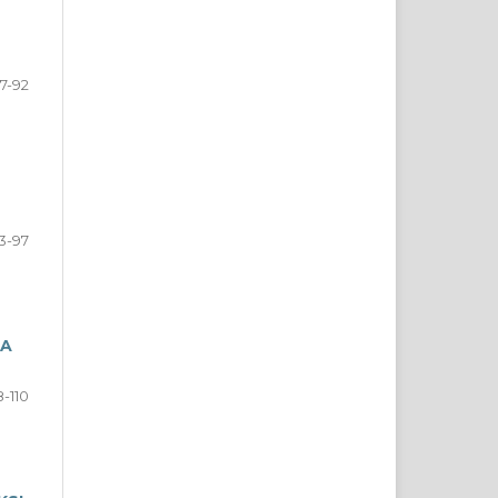
7-92
3-97
TA
-110