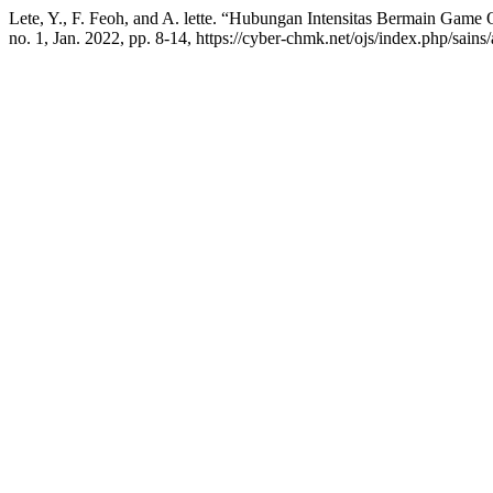
Lete, Y., F. Feoh, and A. lette. “Hubungan Intensitas Bermain Gam
no. 1, Jan. 2022, pp. 8-14, https://cyber-chmk.net/ojs/index.php/sains/