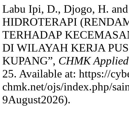
Labu Ipi, D., Djogo, H. 
HIDROTERAPI (RENDAM
TERHADAP KECEMASAN 
DI WILAYAH KERJA PU
KUPANG”,
CHMK Applied S
25. Available at: https://cyb
chmk.net/ojs/index.php/sain
9August2026).