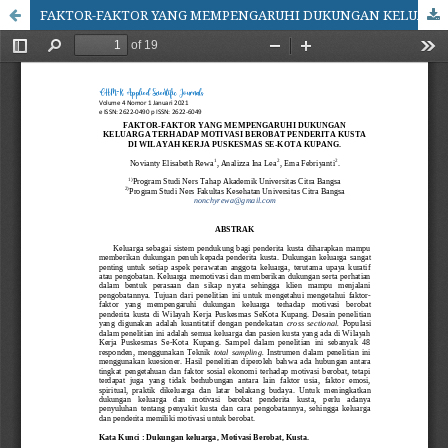
FAKTOR-FAKTOR YANG MEMPENGARUHI DUKUNGAN KELUARGA TERHADAP MOTIVASI BEROBAT PENDERITA KUSTA DI WILAYAH KERJA PUSKESMAS SE-KOTA KUPANG