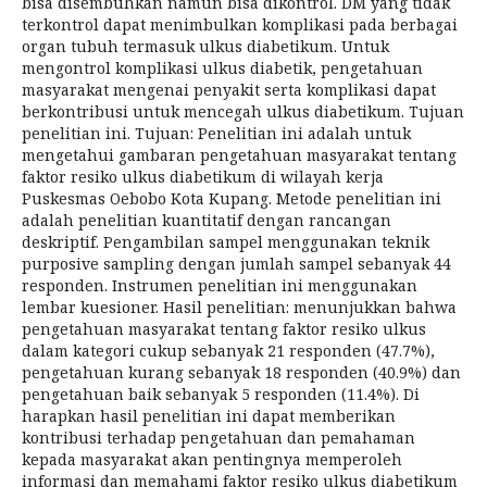
bisa disembuhkan namun bisa dikontrol. DM yang tidak
terkontrol dapat menimbulkan komplikasi pada berbagai
organ tubuh termasuk ulkus diabetikum. Untuk
mengontrol komplikasi ulkus diabetik, pengetahuan
masyarakat mengenai penyakit serta komplikasi dapat
berkontribusi untuk mencegah ulkus diabetikum. Tujuan
penelitian ini. Tujuan: Penelitian ini adalah untuk
mengetahui gambaran pengetahuan masyarakat tentang
faktor resiko ulkus diabetikum di wilayah kerja
Puskesmas Oebobo Kota Kupang. Metode penelitian ini
adalah penelitian kuantitatif dengan rancangan
deskriptif. Pengambilan sampel menggunakan teknik
purposive sampling dengan jumlah sampel sebanyak 44
responden. Instrumen penelitian ini menggunakan
lembar kuesioner. Hasil penelitian: menunjukkan bahwa
pengetahuan masyarakat tentang faktor resiko ulkus
dalam kategori cukup sebanyak 21 responden (47.7%),
pengetahuan kurang sebanyak 18 responden (40.9%) dan
pengetahuan baik sebanyak 5 responden (11.4%). Di
harapkan hasil penelitian ini dapat memberikan
kontribusi terhadap pengetahuan dan pemahaman
kepada masyarakat akan pentingnya memperoleh
informasi dan memahami faktor resiko ulkus diabetikum