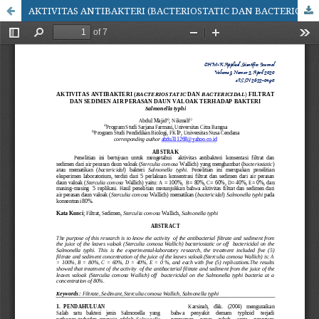
AKTIVITAS ANTIBAKTERI (BACTERIOSTATIC DAN BACTERICIDAL) FILTRAT DAN SEDIMEN AIR PERASAN DAUN VALOAK TERHADAP BAKTERI Salmonella typhi