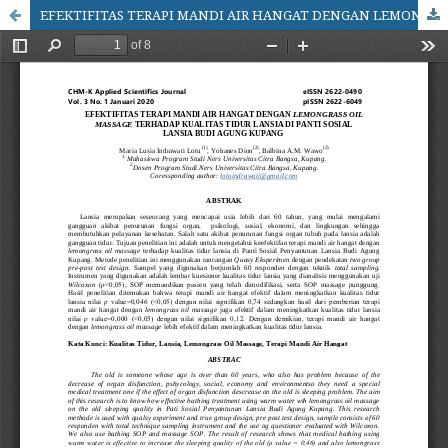
EFEKTIFITAS TERAPI MANDI AIR HANGAT DENGAN LEMONGRASS OIL MASSAGE TERHADAP KUALITAS TIDUR LANSIA DI PANTI SOSIAL LANSIA BUDI AGUNG KUPANG