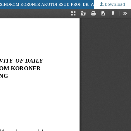
Download
PENGARUH LATIHAN FISIK (IN PATIENT) TERHADAP ACTIVITY OF DAILY LIVING PADA PASIEN DENGAN PENYAKIT JANTUNG SINDROM KORONER AKUTDI RSUD PROF. DR. W. Z. JOHANNES KUPANG