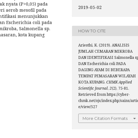
k nyata (P>0,05) pada
2019-05-02
ri aerob mesofil pada
entifikasi menunjukkan
an Escherichia coli pada
mikroba, Salmonella sp.
HOW TO CITE
masaran, kota kupang
Ariesthi, K. (2019). ANALISIS
JUMLAH CEMARAN MIKROBA
DAN IDENTIFIKASI Salmonella sp
DAN Escherichia coli PADA
DAGING AYAM DI BEBERAPA
TEMPAT PEMASARAN WILAYAH
KOTA KUPANG.
CHMK Applied
Scientific Journal
,
2
(2), 75-81.
Retrieved from https://cyber-
chmk.net/ojs/index.php/sains/arti
e/view/527
More Citation Formats