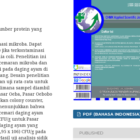
umber protein yang
asi mikroba. Dapat
jika terkontaminasi
a coli. Penelitian ini
 cemaran mikroba dan
li pada daging ayam di
ng. Desain penelitian
n uji rata-rata untuk
dimana sampel diambil
asar Oeba, Pasar Oebobo
kan colony counter,
an menunjukkan bahwa
ncemari daging ayam
PDF (BAHASA INDONESIA
CFU/g untuk Pasar
 daging ayam yang
,95 x 106) CFU/g pada
PUBLISHED
sil uji analisis sidik