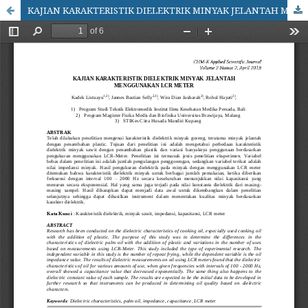
KAJIAN KARAKTERISTIK DIELEKTRIK MINYAK JELANTAH MENGGUNAKAN LCR METER