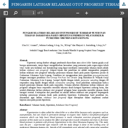
PENGARUH LATIHAN RELAKSASI OTOT PROGRESIF TERHADAP PENURUNAN TEKANAN DARAH PADA PASIEN HIPERTENSI PRIMER