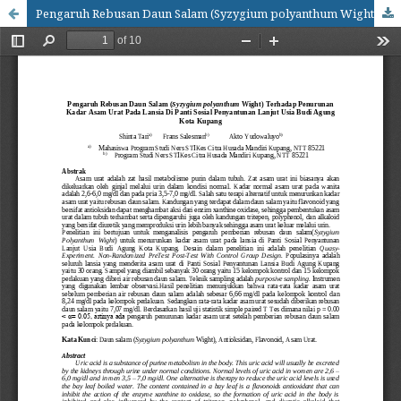
Pengaruh Rebusan Daun Salam (Syzygium polyanthum Wight) Terhadap Penurunan Kadar Asam Urat Pada Lansia Di Panti Sosial Penyantunan Lanjut Usia Budi Agung Kota Kupang