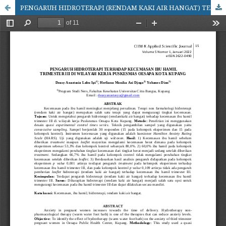
PENGARUH HIDROTERAPI (RENDAM KAKI AIR HANGAT) TERHADAP KECEMASAN IBU HAMIL TRIMESTER III DI WILAYAH KERJA PUSKESMAS OESAPA KOTA KUPANG