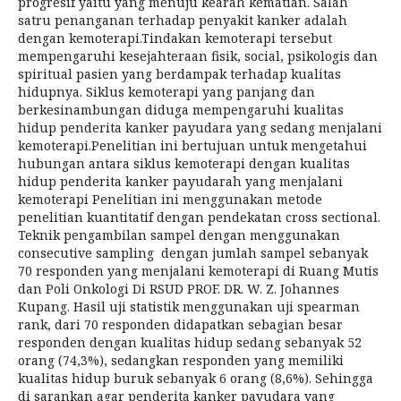
progresif yaitu yang menuju kearah kematian. Salah
satru penanganan terhadap penyakit kanker adalah
dengan kemoterapi.Tindakan kemoterapi tersebut
mempengaruhi kesejahteraan fisik, social, psikologis dan
spiritual pasien yang berdampak terhadap kualitas
hidupnya. Siklus kemoterapi yang panjang dan
berkesinambungan diduga mempengaruhi kualitas
hidup penderita kanker payudara yang sedang menjalani
kemoterapi.Penelitian ini bertujuan untuk mengetahui
hubungan antara siklus kemoterapi dengan kualitas
hidup penderita kanker payudarah yang menjalani
kemoterapi Penelitian ini menggunakan metode
penelitian kuantitatif dengan pendekatan cross sectional.
Teknik pengambilan sampel dengan menggunakan
consecutive sampling dengan jumlah sampel sebanyak
70 responden yang menjalani kemoterapi di Ruang Mutis
dan Poli Onkologi Di RSUD PROF. DR. W. Z. Johannes
Kupang. Hasil uji statistik menggunakan uji spearman
rank, dari 70 responden didapatkan sebagian besar
responden dengan kualitas hidup sedang sebanyak 52
orang (74,3%), sedangkan responden yang memiliki
kualitas hidup buruk sebanyak 6 orang (8,6%). Sehingga
di sarankan agar penderita kanker payudara yang