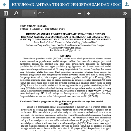
HUBUNGAN ANTARA TINGKAT PENGETAHUAN DAN SIKAP DENGAN TINDAKAN WANITA USIA SUBUR DALAM PEMERIKSAAN PAYUDARA SENDIRI (SADARI) (DI DESA SOBA KECAMATAN AMARASI BARAT KABUPATEN KUPANG)