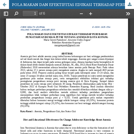
POLA MAKAN DAN EFEKTIFITAS EDUKASI TERHADAP PERUBAHAN PENGETAHUAN REMAJA PUTRI TENTANG ANEMIA DI KOTA KUPANG