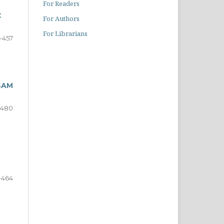
For Readers
C
For Authors
For Librarians
-457
SAM
-480
-464