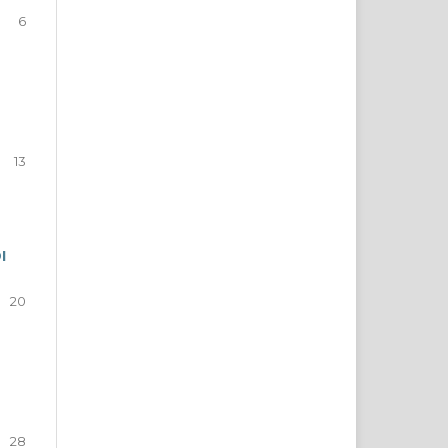
6
13
I
20
28