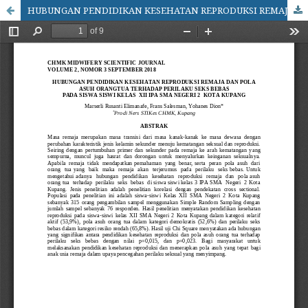
HUBUNGAN PENDIDIKAN KESEHATAN REPRODUKSI REMAJA DAN POLA ASUH ORANGTUA TERHADAP PERILAKU SEKS BEBAS PADA SISWA SISWI KELAS XII IPA SMA NEGERI 2 KOTA KUPANG