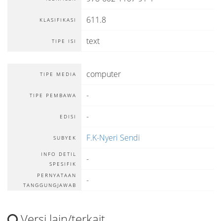
611.8
KLASIFIKASI
text
TIPE ISI
computer
TIPE MEDIA
-
TIPE PEMBAWA
-
EDISI
F.K-Nyeri Sendi
SUBYEK
INFO DETIL
-
SPESIFIK
PERNYATAAN
-
TANGGUNGJAWAB
Versi lain/terkait