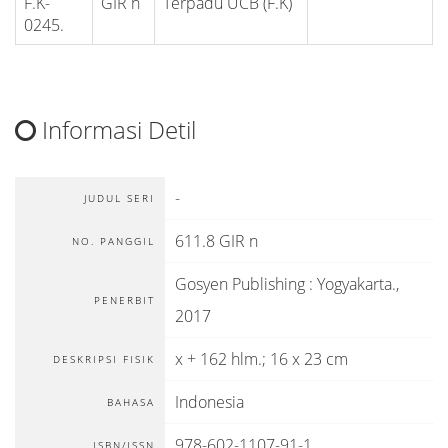
F.K-
GIR n
Terpadu UCB (F.K)
0245.
Informasi Detil
-
JUDUL SERI
611.8 GIR n
NO. PANGGIL
Gosyen Publishing
:
Yogyakarta
.,
PENERBIT
2017
x + 162 hlm.; 16 x 23 cm
DESKRIPSI FISIK
Indonesia
BAHASA
978-602-1107-91-1
ISBN/ISSN