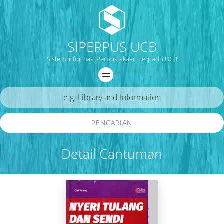
SIPERPUS UCB
Sistem Informasi Perpustakaan Terpadu UCB
PENCARIAN
Detail Cantuman