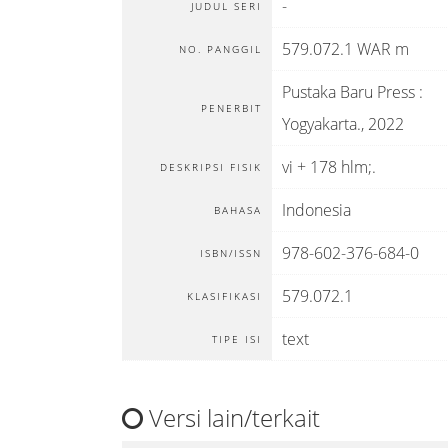
-
JUDUL SERI
579.072.1 WAR m
NO. PANGGIL
Pustaka Baru Press
:
PENERBIT
Yogyakarta
.,
2022
vi + 178 hlm;.
DESKRIPSI FISIK
Indonesia
BAHASA
978-602-376-684-0
ISBN/ISSN
579.072.1
KLASIFIKASI
text
TIPE ISI
Versi lain/terkait