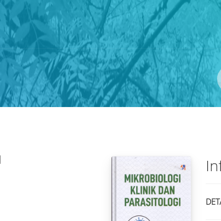
N
In
DET