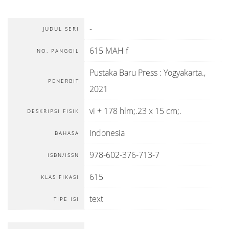
-
JUDUL SERI
615 MAH f
NO. PANGGIL
Pustaka Baru Press
:
Yogyakarta
.,
PENERBIT
2021
vi + 178 hlm;.23 x 15 cm;.
DESKRIPSI FISIK
Indonesia
BAHASA
978-602-376-713-7
ISBN/ISSN
615
KLASIFIKASI
text
TIPE ISI