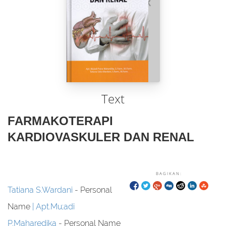
Text
FARMAKOTERAPI
KARDIOVASKULER DAN RENAL
BAGIKAN:
Tatiana S.Wardani
- Personal
Name
Apt.Mu;adi
P.Maharedika
- Personal Name