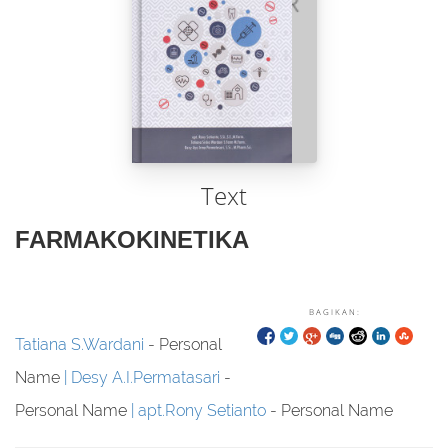
Text
FARMAKOKINETIKA
BAGIKAN:
Tatiana S.Wardani
- Personal
Name
Desy A.I.Permatasari
-
Personal Name
apt.Rony Setianto
- Personal Name