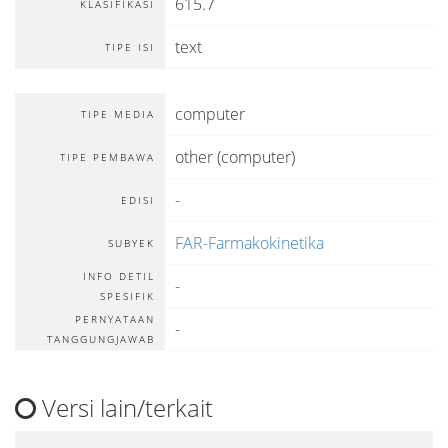
615.7
KLASIFIKASI
text
TIPE ISI
computer
TIPE MEDIA
other (computer)
TIPE PEMBAWA
-
EDISI
FAR-Farmakokinetika
SUBYEK
INFO DETIL
-
SPESIFIK
PERNYATAAN
-
TANGGUNGJAWAB
Versi lain/terkait