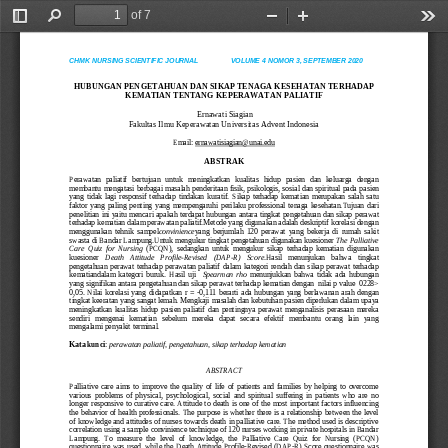
of 7
Toggle
Find
Zoom
Zoom
Too
Sidebar
Out
In
CHMK NURSING SCIENTIFIC JOURNAL                 VOLUME 4 NOMOR 3, SEPTEMBER 2020                                   
HUBUNGAN PENGETAHUAN DAN SIKAP TENAGA KESEHATAN TERHADAP 
KEMATIAN TENTANG KEPERAWATAN PALIATIF
Ernawati 
Siagian
Fakultas Ilmu Keperawatan Universitas Advent Indonesia
Email: 
ernawatisiagian@unai.edu
ABSTRAK
Perawatan   paliatif   bertujuan   untuk   meningkatkan   kualitas   hidup   pasien   dan   keluarga   dengan 
membantu  mengatasi berbagai  masalah penderitaan fisik, psikologis, sosial  dan spiritu
al pada pasien 
yang  tidak  lagi  responsif  terhadap  tindakan  kuratif
. 
Sikap  terhadap  kematian  merupakan  salah  satu 
faktor  yang  paling  penting  yang  mempengaruhi  perilaku  professional  tenaga  kesehatan.
Tujuan
dari 
penelitian ini yaitu  mencari
apakah terdapat hu
bungan antara tingkat pengetahuan dan sikap perawat 
terhadap
kematian dalam
perawatan paliatif.Metode yang digunakan adalah deskriptif korelasi dengan 
menggunakan  tehnik  sampel
convinience
yang  berjumlah  120  perawat
yang  bekerja  di  rumah  sakit 
swasta di Bandar Lampung.Untuk mengukur tingkat pengetahuan digunakan kuesioner 
The Palliative 
Care  Quiz  for  Nursing
(PCQN),  sedangkan  untuk  mengukur  sikap
terhadap  kematian
digunakan 
kuesioner
Death   Attitude   Profile
-
Revised   (D
AP
-
R)   Score
.
Hasil   menunjukan   bahwa   tingkat 
pengetahuan  perawat  terhadap  perawatan  paliatif 
dalam  kategori  rendah 
dan  sikap  perawat  terhadap 
kematiandalam  kategori  buruk.  Hasil  uji   
Spearman  rho
menunjukkan  bahwa  tidak  ada  hubungan 
yang signifikan antara pe
ngetahuan dan sikap perawat terhadap kematian dengan  nilai p value  0228
>
0,05.  Nilai  ko
relasi  yang  didapatkan  r  = 
-
0,111
berarti  ada 
hubungan  yang  berlawanan  arah
dengan 
tingkat keeratan yang sangat lemah. 
M
engkaji masalah dan kebutuhan pasien
diperlukan
dalam upaya 
men
ingkatkan  kualitas  hidup  pasien  p
aliatif
dan  pentingnya  perawat  menganalisis  perasaan  mereka 
sendiri   mengenai   kematian   sebelum   mereka   dapat   secara   efektif   membantu   orang   lain   yang 
mengalami penyakit terminal.
Kata kunci
: 
perawatan paliatif
, p
engetahuan, 
sikap terhadap k
ematian
ABSTRACT
Palliative  care  aims  to  improve  the  quality  of  life  of  patients  and  families  by  helping  to  overcome 
various  problems  of  physical,  psychological,  social  and  spiritual  suffering  in  patients  who  are  no 
longer
responsive to curative care.
Attitude to death is one  of the  most important factors  influencing 
the behavior of health professionals. The purpose is  whether there is  a relationship between the  level 
of knowledge and attitudes of nurses towards death in pa
lliative care. The method used is descriptive 
correlation using a sample convinience technique of 120 nurses working in private hospitals in Bandar 
Lampung.  To  measure  the  level  of  knowledge,  the  Palliative  Care  Quiz  for  Nursing  (PCQN) 
questionnaire  was  us
ed,  while  the  Death  Attitude  Profile
-
Revised  (DAP
-
R)  Score  questionnaire  was 