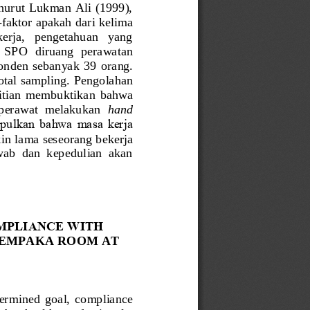
nurut Lukman  Ali (1999), 
-
faktor apakah dari kelima 
 kerja,   pengetahuan   yang 
  SPO  diruang  perawatan 
ponden  sebanyak  39  orang.
otal sampling. Pengolahan 
litian  membuktikan
bahwa 
 perawat  melakukan 
hand  
mpulkan bahwa masa kerja 
in lama seseorang bekerja 
ab  dan  kepedulian  akan 
MPLIANCE WITH 
CEMPAKA ROOM AT 
ermined  goal,  compliance 