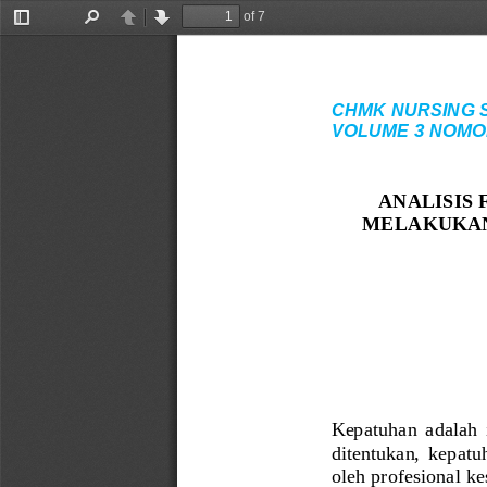
of 7
Toggle
Find
Previous
Next
Sidebar
CHMK NURS
ING SC
VOLUME 3 NOMOR 2, 
ANALISIS
MELAKUKA
Kepatuhan  adalah  i
ditentukan,  kepatuh
oleh prof
esional k