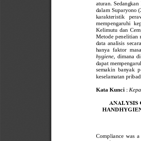
aturan. Sedangkan k
dalam Suparyono (
karakteristik   peraw
mempengaruhi  kep
Kelimutu  dan  Cem
Metode
penelitian
data  analisis  seca
hanya  faktor  mas
hygiene,
dimana  did
dapat mempengaruh
semakin  banyak  p
keselamatan 
pribad
Kata Kunci
: 
Kepa
ANALYSIS 
HANDHYGIE
Compliance  was  a  