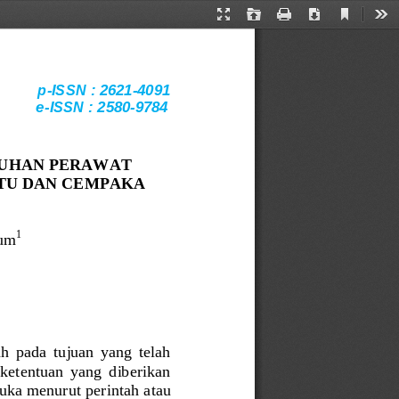
Current
Presentation
Open
Print
Download
Too
View
Mode
p
-
ISSN : 
2621
-
4091
e
-
ISSN :
2580
-
9784
UHAN PERAWAT 
TU DAN CEMPAKA 
1
tum
h  pada  tujuan  yang  telah 
 ketentuan  yang  diberikan 
uka menurut perintah atau 