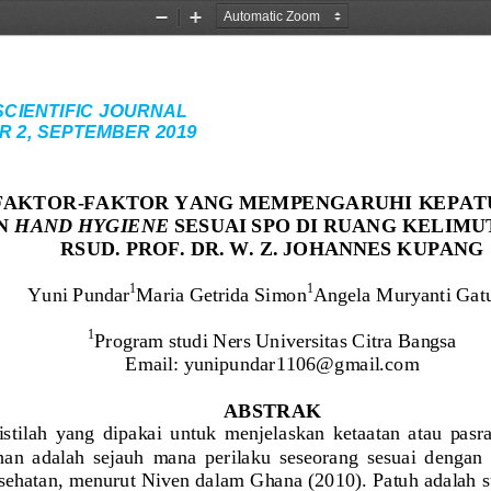
Zoom
Zoom
Out
In
IENTIFIC JOURNAL                                          
SEPTEMBER 2019                           
 FAKTOR
-
FAKTOR YANG MEMPENGARUHI KEPAT
N
HAND
HYGIENE
SESUAI SPO DI
RUANG KELIMU
RSUD. 
PROF. DR. W. Z. JOHANNES KUPANG
1
1
Yuni Pundar
Maria Getrida Simon
Angela Muryanti Ga
1
Pro
gram stu
di Ners Universitas Citra 
Bangsa
Email: 
yunipundar1
106@gmail.com
ABSTRAK
stilah  yang  dipakai  untuk  menjelaskan  ketaatan  atau  pasra
an  adalah  sejauh  mana  perilaku  seseorang  sesuai  dengan 
esehatan, menurut Niven dalam Ghana (2010). Patuh adalah s