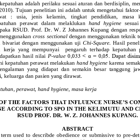
epatuhan adalah perilaku sesuai aturan dan berdisiplin,  me
2010).
Tujuan penelitian ini adalah untuk me
ngetahui faktor
at   :   usia,   jenis   kelamin,   tingkat   pendidikan,   masa  
atuhan  perawat  dalam  melaklukan 
hand  hygiene
sesuai
paka  RSUD.  Pro
f.  Dr.  W.  Z  Johannes  Kupang  dengan  res
 menggunakan 
cross  sectional
dengan  menggunakan teknik t
ra  bivariat  dengan  menggunakan  uji
Chi
-
Square.
Hasil  pene
a  kerja  yang  mempunyai    pengaruh  terhadap  kepatuhan 
apatkan  hasil  nilai 
P
-
value
0,033 < α = 0,05. Dapat disi
i kepatuhan perawat melakukan 
hand hygiene
karena semak
engalaman  yang  didapat  dan  semakin  besar  tanggung  jaw
i, keluarga dan pasien yang dirawat.
tuhan, perawat, hand hygiene, masa kerja
OF THE FACTORS THAT INFLUENCE NURSE’S CO
NE
ACCORDING TO SPO IN THE KELIMUTU AND 
RSUD PROF. DR. W. Z. JOHA
NNES KUPANG.
ABSTRACT
term  used  to  describde  obedience 
or 
submissive
to  pre
-
det