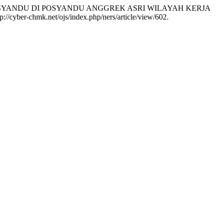
AN POSYANDU DI POSYANDU ANGGREK ASRI WILAYAH KERJA
ttp://cyber-chmk.net/ojs/index.php/ners/article/view/602.