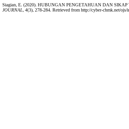
Siagian, E. (2020). HUBUNGAN PENGETAHUAN DAN SI
JOURNAL
,
4
(3), 278-284. Retrieved from http://cyber-chmk.net/ojs/