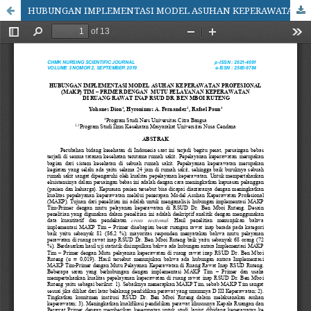
HUBUNGAN IMPLEMENTASI MODEL ASUHAN KEPERAWATAN PROFESIONAL (MAKP) TIM – PRIMER DENGAN MUTU PELAYANAN KEPERAWATAN DI RUANG RAWAT INAP RSUD DR. BEN MBOI RUTENG