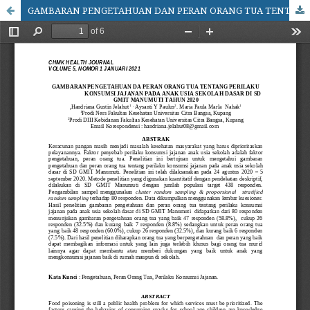
GAMBARAN PENGETAHUAN DAN PERAN ORANG TUA TENTANG PERILAKU KONSUMSI JAJANAN PADA ANAK USIA SEKOLAH DASAR DI SD GMIT MANUMUTI TAHUN 2020