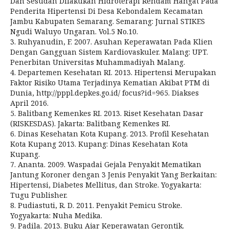
Dan Sesudah Dilakukan Hidroterapi Rendam Hangat Pada
Penderita Hipertensi Di Desa Kebondalem Kecamatan
Jambu Kabupaten Semarang. Semarang: Jurnal STIKES
Ngudi Waluyo Ungaran. Vol.5 No.10.
3. Ruhyanudin, F. 2007. Asuhan Keperawatan Pada Klien
Dengan Gangguan Sistem Kardiovaskuler. Malang: UPT.
Penerbitan Universitas Muhammadiyah Malang.
4. Departemen Kesehatan RI. 2013. Hipertensi Merupakan
Faktor Risiko Utama Terjadinya Kematian Akibat PTM di
Dunia, http://pppl.depkes.go.id/ focus?id=965. Diakses
April 2016.
5. Balitbang Kemenkes RI. 2013. Riset Kesehatan Dasar
(RISKESDAS). Jakarta: Balitbang Kemenkes RI.
6. Dinas Kesehatan Kota Kupang. 2013. Profil Kesehatan
Kota Kupang 2013. Kupang: Dinas Kesehatan Kota
Kupang.
7. Ananta. 2009. Waspadai Gejala Penyakit Mematikan
Jantung Koroner dengan 3 Jenis Penyakit Yang Berkaitan:
Hipertensi, Diabetes Mellitus, dan Stroke. Yogyakarta:
Tugu Publisher.
8. Pudiastuti, R. D. 2011. Penyakit Pemicu Stroke.
Yogyakarta: Nuha Medika.
9. Padila. 2013. Buku Ajar Keperawatan Gerontik.