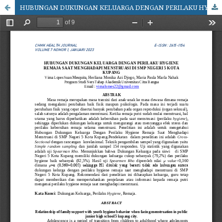
HUBUNGAN DUKUNGAN KELUARGA DENGAN PERILAKU HYGIENE REMAJA SAAT MENGHADAPI MENSTRUASI DI SMP NEGERI 5 KOTA KUPANG