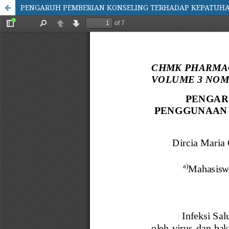
PENGARUH PEMBERIAN KONSELING TERHADAP KEPATUHAN