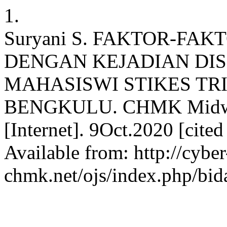
1.
Suryani S. FAKTOR-F
DENGAN KEJADIAN DI
MAHASISWI STIKES TR
BENGKULU. CHMK Midwifer
[Internet]. 9Oct.2020 [cite
Available from: http://cyber
chmk.net/ojs/index.php/bid