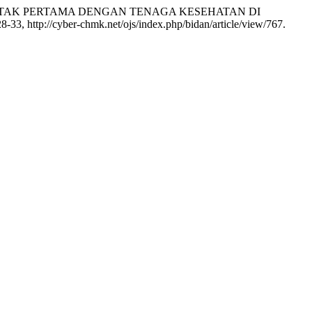
KONTAK PERTAMA DENGAN TENAGA KESEHATAN DI
128-33, http://cyber-chmk.net/ojs/index.php/bidan/article/view/767.